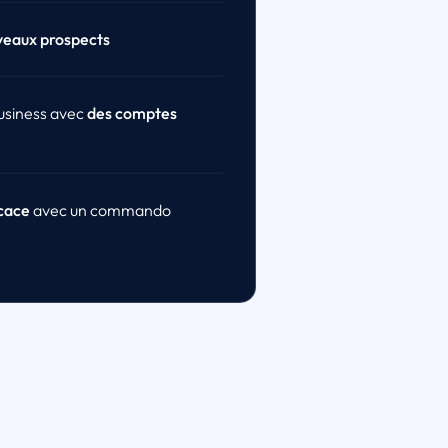
veaux prospects
usiness avec
des comptes
icace
avec un commando