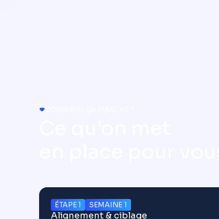
COMMENT ÇA MARCHE ?
Ce qu’on met
en place pour vou
ÉTAPE 1
SEMAINE 1
Alignement & ciblage