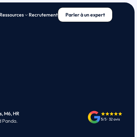
 Ressources
Recrutement
Parler à un expert
s, M6, HR
5
/5
·
32 avis
d Panda.