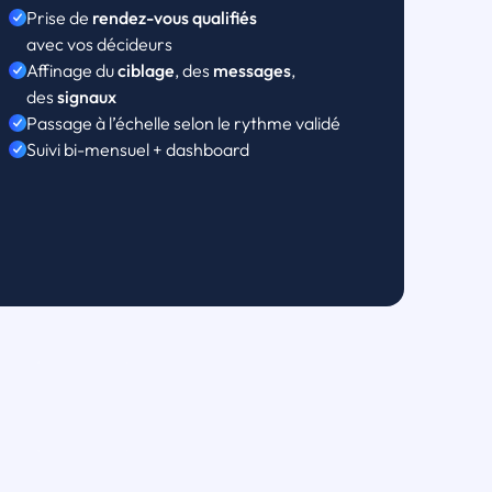
Prise de
rendez-vous qualifiés
avec vos décideurs
Affinage du
ciblage
, des
messages
,
des
signaux
Passage à l’échelle selon le rythme validé
Suivi bi-mensuel + dashboard