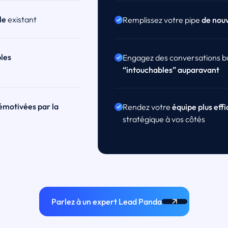
le
existant
Remplissez votre pipe
de nou
les
Engagez des conversations b
“intouchables” auparavant
émotivées par la
Rendez votre
équipe plus eff
stratégique à vos côtés
Parlez à un expert Lead Panda