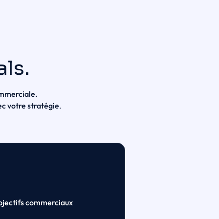
ls.
ommerciale.
ec votre stratégie
.
bjectifs commerciaux